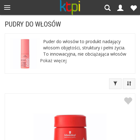
PUDRY DO WŁOSÓW
Puder do włosów to produkt nadający
włosom objętości, struktury i pełni życia.
To innowacyjna, nie obciążająca włosów
formuła do kreowania objętości włosów
Pokaż więcej
już od samej nasady. Pozwala idealnie
utrwalić fryzurę bez sklejania włosów,
oddzielając od siebie pasma. Puder daje
możliwość ponownego modelowania
fryzury oraz matowe wykończenie.
Zapraszamy klientów z miast :
Warszawa Kraków Katowice Wrocław
Poznań Szczecin Rzeszów Łódź
Częstochowa Bielsko Białystok Kielce
Radom Lublin Kalisz Leszno