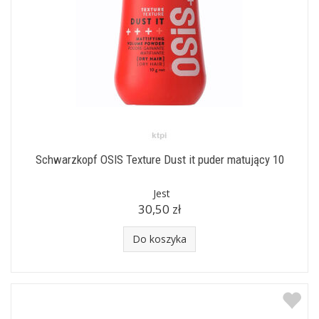
Przemyśl Konin Siedlce Stalowa Wola
Zakopane Opole Zielona Góra Chełm
Płock Gorzów Piła Gniezno
Włocławek Łomża Olsztyn Koszalin
Słupsk.
Schwarzkopf OSIS Texture Dust it puder matujący 10
Jest
30,50 zł
Do koszyka