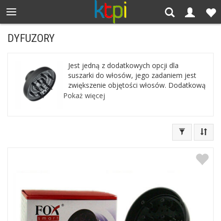
DYFUZORY
Jest jedną z dodatkowych opcji dla
suszarki do włosów, jego zadaniem jest
zwiększenie objętości włosów. Dodatkową
zaletą jest poprawa skrętu włosów
Pokaż więcej
kręconych. W naszej hurtowni fryzjersko –
kosmetycznej znajdą Państwo dyfuzory
do suszarek marek: Valera, Fox oraz
Babyliss.