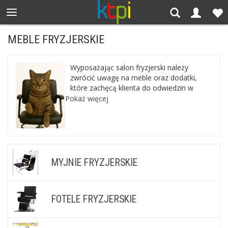
MEBLE FRYZJERSKIE
Wyposażając salon fryzjerski należy
zwrócić uwagę na meble oraz dodatki,
które zachęcą klienta do odwiedzin w
naszym zakładzie. W taj kategorii nasza
Pokaż więcej
hurtownia internetowa oferuje Państwu
fotele fryzjerskie, myjnie oraz inne
akcesoria wyposażenia salonu
fryzjerskiego czy kosmetycznego. Wśród
naszych dostawców znajdują się
renomowane firmy, takiej jak Ayala, Panda
MYJNIE FRYZJERSKIE
czy Fox.
FOTELE FRYZJERSKIE