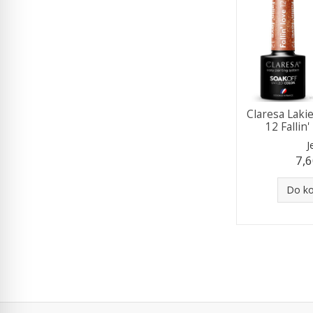
Claresa Lak
12 Fallin
J
7,6
Do k