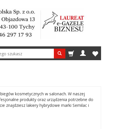
 zabiegów kosmetycznych w salonach. W naszej
fesjonalne produkty oraz urządzenia potrzebne do
 znajdziesz lakiery hybrydowe marki Semilac i
 do których zaliczyć możemy pilniki, bloki
acji są również odpowiednie płyny takie jak
internetowy znajdziesz również urządzenia
 lampy UV oraz LED.