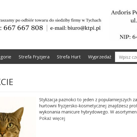
Wyszukaj
gorie
Strefa Fryzjera
Strefa Hurt
Wyprzedaż
CIE
Stylizacja paznokci to jeden z popularniejszych
hurtowni fryzjersko-kosmetycznej znajdziesz pro
wykonania manicure hybrydowego. W asortymencie
Constance Carroll. Dostępne również są akcesoria,
Pokaż więcej
polerskie i waciki. Potrzebne do wykonania styliz
zmywacze, acetony i cleanery. W naszym sklepie 
niezbędne do tego rodzaju stylizacji paznokci -