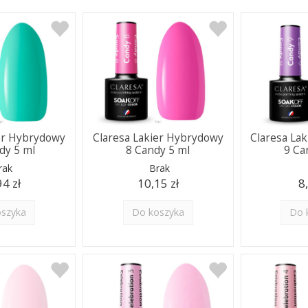
ier Hybrydowy
Claresa Lakier Hybrydowy
Claresa La
dy 5 ml
8 Candy 5 ml
9 Ca
rak
Brak
94 zł
10,15 zł
8
oszyka
Do koszyka
Do 