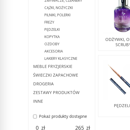
ZMYWACZE, CLEANERY
CĄŻKI, NOŻYCZKI
PILNIKI, POLERKI
FREZY
PĘDZELKI
KOPYTKA
ODŻYWKI, O
OZDOBY
SCRUB
AKCESORIA
LAKIERY KLASYCZNE
MEBLE FRYZJERSKIE
ŚWIECZKI ZAPACHOWE
DROGERIA
ZESTAWY PRODUKTÓW
INNE
PĘDZEL
Pokaż produkty dostępne
zł
zł