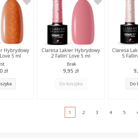
ier Hybrydowy
Claresa Lakier Hybrydowy
Claresa La
' Love 5 ml
2 Fallin' Love 5 ml
5 Falli
est
Brak
0 zł
9,95 zł
9
oszyka
Do koszyka
Do 
1
2
3
4
5