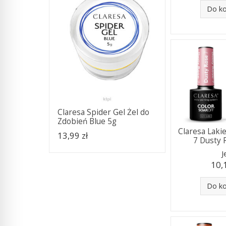
Do k
Claresa Spider Gel Żel do
Zdobień Blue 5g
Claresa Lak
13,99 zł
7 Dusty 
J
10,
Do k