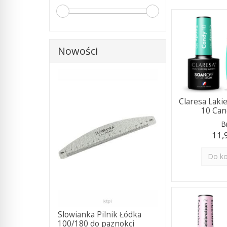
Nowości
Claresa Lak
10 Can
B
11,
Do k
Slowianka Pilnik Łódka
100/180 do paznokci