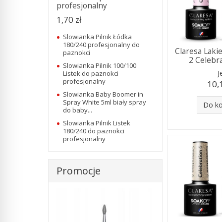
profesjonalny
1,70 zł
Slowianka Pilnik Łódka
180/240 profesjonalny do
Claresa Lak
paznokci
2 Celebr
Slowianka Pilnik 100/100
J
Listek do paznokci
profesjonalny
10,
Slowianka Baby Boomer in
Spray White 5ml biały spray
Do k
do baby...
Slowianka Pilnik Listek
180/240 do paznokci
profesjonalny
Promocje