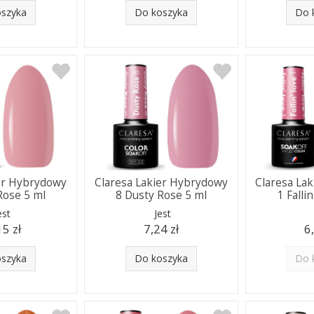
oszyka
Do koszyka
Do 
ier Hybrydowy
Claresa Lakier Hybrydowy
Claresa La
Rose 5 ml
8 Dusty Rose 5 ml
1 Falli
est
Jest
15 zł
7,24 zł
6
oszyka
Do koszyka
Do 