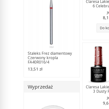
Claresa Lak
6 Celebr
J
8,1
Do k
Staleks Frez diamentowy
Czerwony kropla
FA40R016/4
13,51 zł
Wyprzedaż
Claresa Lak
3 Dusty 
J
9,6