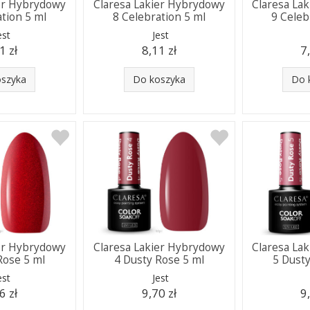
ier Hybrydowy
Claresa Lakier Hybrydowy
Claresa La
ation 5 ml
8 Celebration 5 ml
9 Celeb
est
Jest
1 zł
8,11 zł
7
oszyka
Do koszyka
Do 
ier Hybrydowy
Claresa Lakier Hybrydowy
Claresa La
Rose 5 ml
4 Dusty Rose 5 ml
5 Dusty
est
Jest
6 zł
9,70 zł
9